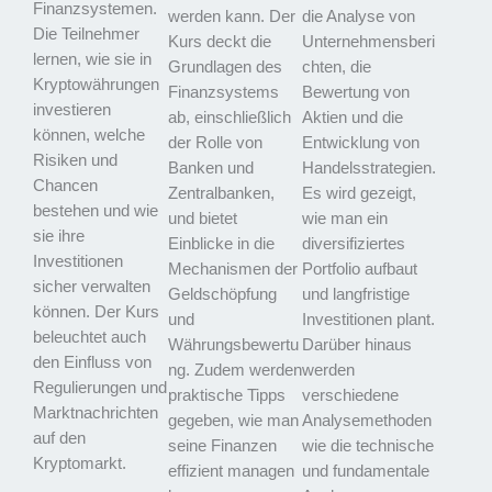
Finanzsystemen.
werden kann. Der
die Analyse von
Die Teilnehmer
Kurs deckt die
Unternehmensberi
lernen, wie sie in
Grundlagen des
chten, die
Kryptowährungen
Finanzsystems
Bewertung von
investieren
ab, einschließlich
Aktien und die
können, welche
der Rolle von
Entwicklung von
Risiken und
Banken und
Handelsstrategien.
Chancen
Zentralbanken,
Es wird gezeigt,
bestehen und wie
und bietet
wie man ein
sie ihre
Einblicke in die
diversifiziertes
Investitionen
Mechanismen der
Portfolio aufbaut
sicher verwalten
Geldschöpfung
und langfristige
können. Der Kurs
und
Investitionen plant.
beleuchtet auch
Währungsbewertu
Darüber hinaus
den Einfluss von
ng. Zudem werden
werden
Regulierungen und
praktische Tipps
verschiedene
Marktnachrichten
gegeben, wie man
Analysemethoden
auf den
seine Finanzen
wie die technische
Kryptomarkt.
effizient managen
und fundamentale