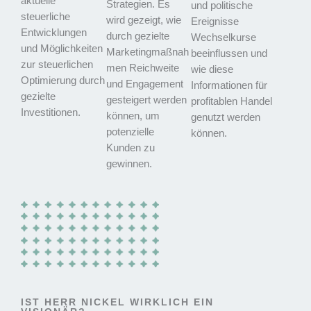
aktuelle
Strategien. Es
und politische
steuerliche
wird gezeigt, wie
Ereignisse
Entwicklungen
durch gezielte
Wechselkurse
und Möglichkeiten
Marketingmaßnah
beeinflussen und
zur steuerlichen
men Reichweite
wie diese
Optimierung durch
und Engagement
Informationen für
gezielte
gesteigert werden
profitablen Handel
Investitionen.
können, um
genutzt werden
potenzielle
können.
Kunden zu
gewinnen.
IST HERR NICKEL WIRKLICH EIN