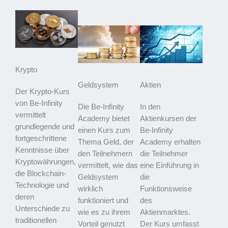
Krypto
Geldsystem
Aktien
Der Krypto-Kurs
von Be-Infinity
Die Be-Infinity
In den
vermittelt
Academy bietet
Aktienkursen der
grundlegende und
einen Kurs zum
Be-Infinity
fortgeschrittene
Thema Geld, der
Academy erhalten
Kenntnisse über
den Teilnehmern
die Teilnehmer
Kryptowährungen,
vermittelt, wie das
eine Einführung in
die Blockchain-
Geldsystem
die
Technologie und
wirklich
Funktionsweise
deren
funktioniert und
des
Unterschiede zu
wie es zu ihrem
Aktienmarktes.
traditionellen
Vorteil genutzt
Der Kurs umfasst