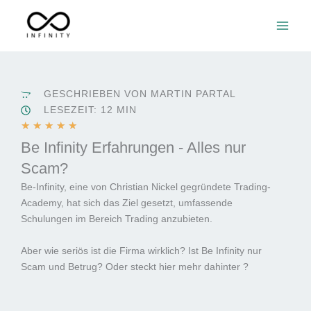
Zum
Inhalt
springen
GESCHRIEBEN VON MARTIN PARTAL
LESEZEIT: 12 MIN
B
★
★
★
★
★
e
Be Infinity Erfahrungen - Alles nur
w
Scam?
e
Be-Infinity, eine von Christian Nickel gegründete Trading-
r
Academy, hat sich das Ziel gesetzt, umfassende
t
Schulungen im Bereich Trading anzubieten.
e
t
Aber wie seriös ist die Firma wirklich? Ist Be Infinity nur
m
Scam und Betrug? Oder steckt hier mehr dahinter ?
i
t
5