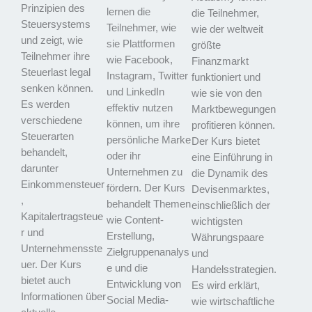
Prinzipien des
lernen die
die Teilnehmer,
Steuersystems
Teilnehmer, wie
wie der weltweit
und zeigt, wie
sie Plattformen
größte
Teilnehmer ihre
wie Facebook,
Finanzmarkt
Steuerlast legal
Instagram, Twitter
funktioniert und
senken können.
und LinkedIn
wie sie von den
Es werden
effektiv nutzen
Marktbewegungen
verschiedene
können, um ihre
profitieren können.
Steuerarten
persönliche Marke
Der Kurs bietet
behandelt,
oder ihr
eine Einführung in
darunter
Unternehmen zu
die Dynamik des
Einkommensteuer
fördern. Der Kurs
Devisenmarktes,
,
behandelt Themen
einschließlich der
Kapitalertragsteue
wie Content-
wichtigsten
r und
Erstellung,
Währungspaare
Unternehmensste
Zielgruppenanalys
und
uer. Der Kurs
e und die
Handelsstrategien.
bietet auch
Entwicklung von
Es wird erklärt,
Informationen über
Social Media-
wie wirtschaftliche