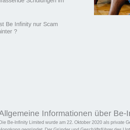
umfassende Schulungen im
Ist Be Infinity nur Scam
inter ?
Allgemeine Informationen über Be-In
Die Be-Infinity Limited wurde am 22. Oktober 2020 als private G
Hongkong gegründet. Der Gründer und Geschäftsführer des Unte