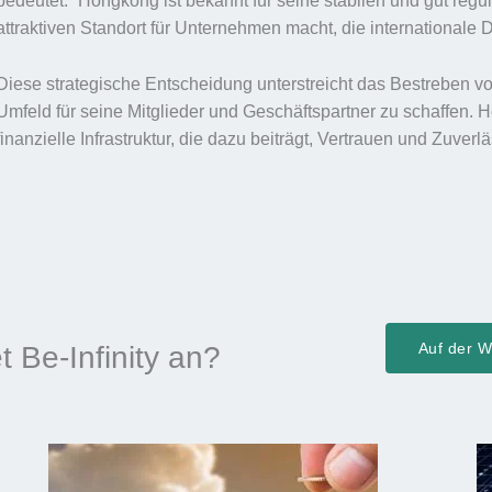
bedeutet.“ Hongkong ist bekannt für seine stabilen und gut reg
attraktiven Standort für Unternehmen macht, die internationale 
Diese strategische Entscheidung unterstreicht das Bestreben von
Umfeld für seine Mitglieder und Geschäftspartner zu schaffen. H
finanzielle Infrastruktur, die dazu beiträgt, Vertrauen und Zuverl
Auf der We
t Be-Infinity an?