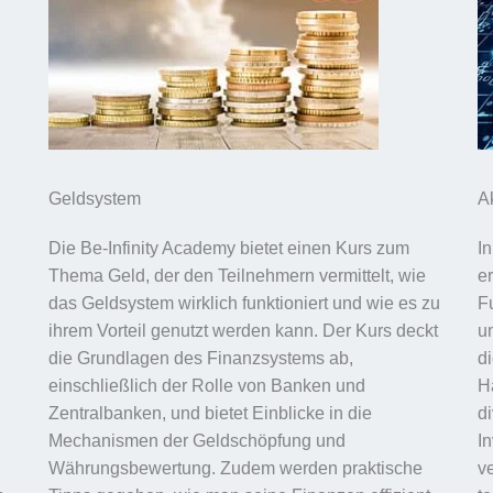
Geldsystem
A
Die Be-Infinity Academy bietet einen Kurs zum
I
Thema Geld, der den Teilnehmern vermittelt, wie
e
das Geldsystem wirklich funktioniert und wie es zu
F
ihrem Vorteil genutzt werden kann. Der Kurs deckt
u
die Grundlagen des Finanzsystems ab,
d
einschließlich der Rolle von Banken und
H
Zentralbanken, und bietet Einblicke in die
di
Mechanismen der Geldschöpfung und
I
Währungsbewertung. Zudem werden praktische
v