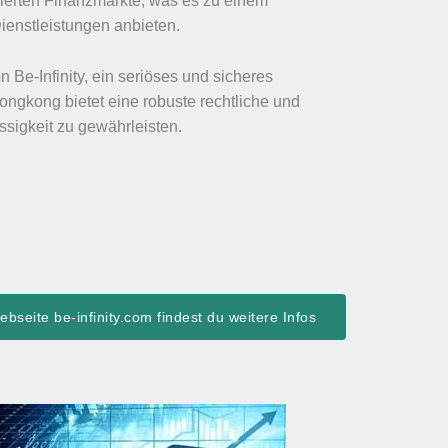
ulierten Finanzmärkte, was es zu einem
Dienstleistungen anbieten.
 Be-Infinity, ein seriöses und sicheres
ongkong bietet eine robuste rechtliche und
ässigkeit zu gewährleisten.
bseite be-infinity.com findest du weitere Infos