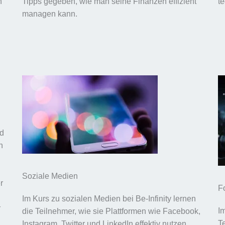
n
Tipps gegeben, wie man seine Finanzen effizient
t
managen kann.
nd
n
Soziale Medien
r
F
Im Kurs zu sozialen Medien bei Be-Infinity lernen
r
I
die Teilnehmer, wie sie Plattformen wie Facebook,
T
Instagram, Twitter und LinkedIn effektiv nutzen