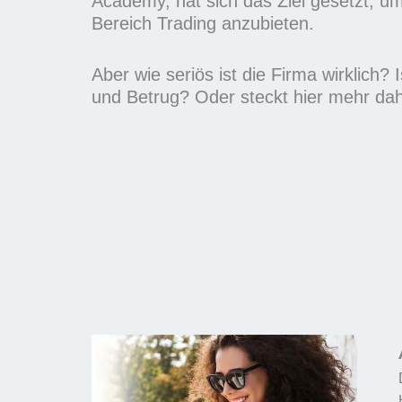
Academy, hat sich das Ziel gesetzt, 
m
Bereich Trading anzubieten.
i
t
Aber wie seriös ist die Firma wirklich? 
5
und Betrug? Oder steckt hier mehr dah
v
o
n
5