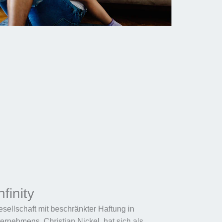
finity
esellschaft mit beschränkter Haftung in
rnehmens, Christian Nickel, hat sich als