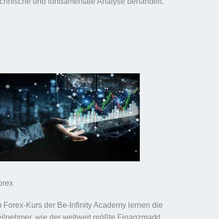
echnische und fundamentale Analyse behandelt.
orex
m Forex-Kurs der Be-Infinity Academy lernen die
eilnehmer, wie der weltweit größte Finanzmarkt