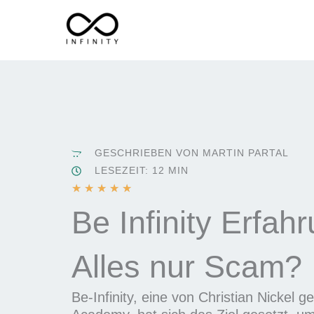
Zum
Inhalt
springen
GESCHRIEBEN VON MARTIN PARTAL
LESEZEIT: 12 MIN
B
★
★
★
★
★
e
Be Infinity Erfah
w
e
Alles nur Scam?
r
t
e
Be-Infinity, eine von Christian Nickel 
t