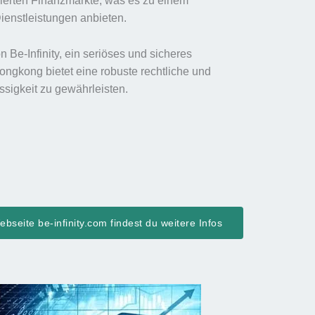
ulierten Finanzmärkte, was es zu einem
Dienstleistungen anbieten.
 Be-Infinity, ein seriöses und sicheres
ongkong bietet eine robuste rechtliche und
ässigkeit zu gewährleisten.
bseite be-infinity.com findest du weitere Infos