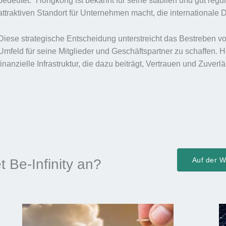
bedeutet.“ Hongkong ist bekannt für seine stabilen und gut reg
attraktiven Standort für Unternehmen macht, die internationale 
Diese strategische Entscheidung unterstreicht das Bestreben von
Umfeld für seine Mitglieder und Geschäftspartner zu schaffen. H
finanzielle Infrastruktur, die dazu beiträgt, Vertrauen und Zuverl
Auf der We
t Be-Infinity an?