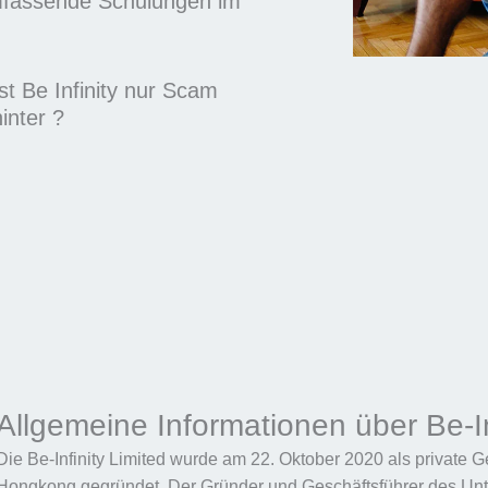
umfassende Schulungen im
Ist Be Infinity nur Scam
inter ?
Allgemeine Informationen über Be-In
Die Be-Infinity Limited wurde am 22. Oktober 2020 als private G
Hongkong gegründet. Der Gründer und Geschäftsführer des Unte