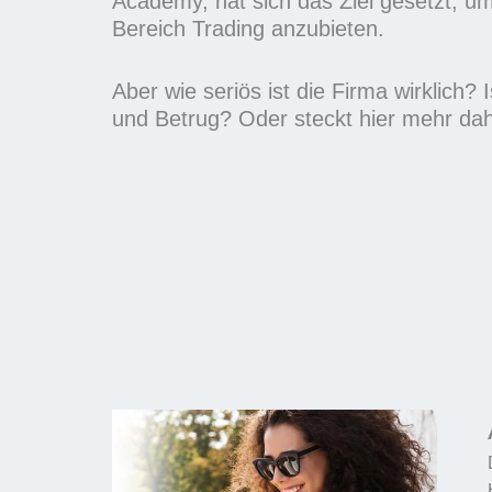
Academy, hat sich das Ziel gesetzt, 
m
Bereich Trading anzubieten.
i
t
Aber wie seriös ist die Firma wirklich? 
5
und Betrug? Oder steckt hier mehr dah
v
o
n
5