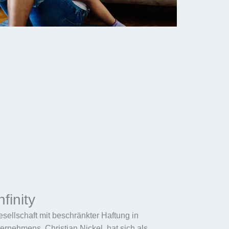
finity
esellschaft mit beschränkter Haftung in
rnehmens, Christian Nickel, hat sich als