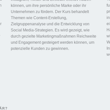
n
f
können, um ihre persönliche Marke oder ihr
p
Unternehmen zu fördern. Der Kurs behandelt
i
Themen wie Content-Erstellung,
r
e
Zielgruppenanalyse und die Entwicklung von
Ha
Social Media-Strategien. Es wird gezeigt, wie
r
wi
durch gezielte Marketingmaßnahmen Reichweite
W
und Engagement gesteigert werden können, um
I
potenzielle Kunden zu gewinnen.
w
NÄR?