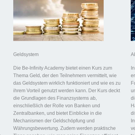
Geldsystem
A
Die Be-Infinity Academy bietet einen Kurs zum
I
Thema Geld, der den Teilnehmern vermittelt, wie
e
das Geldsystem wirklich funktioniert und wie es zu
F
ihrem Vorteil genutzt werden kann. Der Kurs deckt
u
die Grundlagen des Finanzsystems ab,
d
einschließlich der Rolle von Banken und
H
Zentralbanken, und bietet Einblicke in die
di
Mechanismen der Geldschöpfung und
I
Währungsbewertung. Zudem werden praktische
v