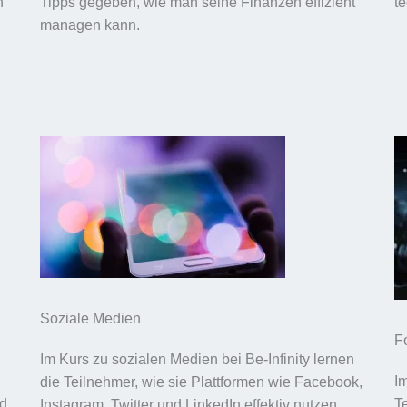
n
Tipps gegeben, wie man seine Finanzen effizient
t
managen kann.
Soziale Medien
F
Im Kurs zu sozialen Medien bei Be-Infinity lernen
I
die Teilnehmer, wie sie Plattformen wie Facebook,
nd
T
Instagram, Twitter und LinkedIn effektiv nutzen