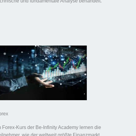
echnische und fundamentale Analyse behandelt.
orex
m Forex-Kurs der Be-Infinity Academy lernen die
eilnehmer, wie der weltweit größte Finanzmarkt