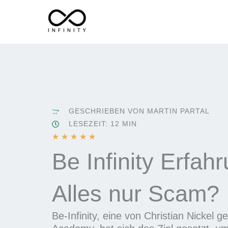
Zum
Inhalt
springen
GESCHRIEBEN VON MARTIN PARTAL
LESEZEIT: 12 MIN
B
★
★
★
★
★
e
Be Infinity Erfah
w
e
Alles nur Scam?
r
t
e
Be-Infinity, eine von Christian Nickel 
t