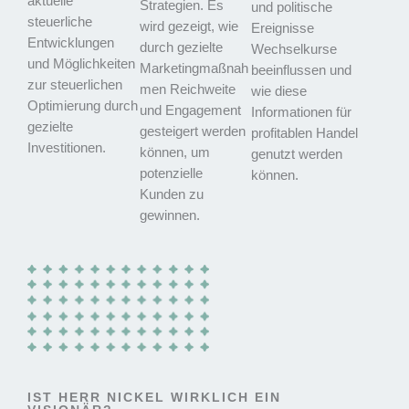
aktuelle
Strategien. Es
und politische
steuerliche
wird gezeigt, wie
Ereignisse
Entwicklungen
durch gezielte
Wechselkurse
und Möglichkeiten
Marketingmaßnah
beeinflussen und
zur steuerlichen
men Reichweite
wie diese
Optimierung durch
und Engagement
Informationen für
gezielte
gesteigert werden
profitablen Handel
Investitionen.
können, um
genutzt werden
potenzielle
können.
Kunden zu
gewinnen.
IST HERR NICKEL WIRKLICH EIN