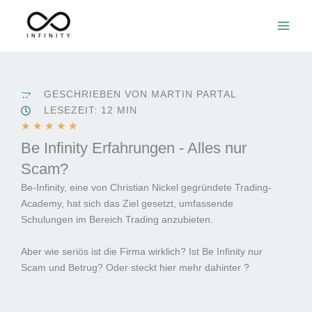
Zum
Inhalt
springen
GESCHRIEBEN VON MARTIN PARTAL
LESEZEIT: 12 MIN
B
★
★
★
★
★
e
Be Infinity Erfahrungen - Alles nur
w
Scam?
e
Be-Infinity, eine von Christian Nickel gegründete Trading-
r
Academy, hat sich das Ziel gesetzt, umfassende
t
Schulungen im Bereich Trading anzubieten.
e
t
Aber wie seriös ist die Firma wirklich? Ist Be Infinity nur
m
Scam und Betrug? Oder steckt hier mehr dahinter ?
i
t
5