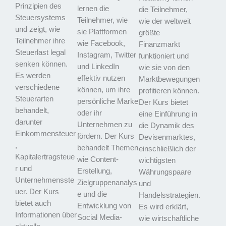
Prinzipien des
lernen die
die Teilnehmer,
Steuersystems
Teilnehmer, wie
wie der weltweit
und zeigt, wie
sie Plattformen
größte
Teilnehmer ihre
wie Facebook,
Finanzmarkt
Steuerlast legal
Instagram, Twitter
funktioniert und
senken können.
und LinkedIn
wie sie von den
Es werden
effektiv nutzen
Marktbewegungen
verschiedene
können, um ihre
profitieren können.
Steuerarten
persönliche Marke
Der Kurs bietet
behandelt,
oder ihr
eine Einführung in
darunter
Unternehmen zu
die Dynamik des
Einkommensteuer
fördern. Der Kurs
Devisenmarktes,
,
behandelt Themen
einschließlich der
Kapitalertragsteue
wie Content-
wichtigsten
r und
Erstellung,
Währungspaare
Unternehmensste
Zielgruppenanalys
und
uer. Der Kurs
e und die
Handelsstrategien.
bietet auch
Entwicklung von
Es wird erklärt,
Informationen über
Social Media-
wie wirtschaftliche