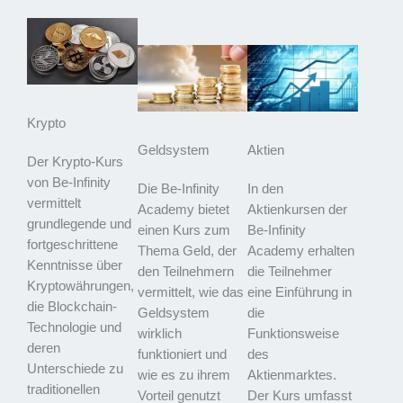
Krypto
Geldsystem
Aktien
Der Krypto-Kurs
von Be-Infinity
Die Be-Infinity
In den
vermittelt
Academy bietet
Aktienkursen der
grundlegende und
einen Kurs zum
Be-Infinity
fortgeschrittene
Thema Geld, der
Academy erhalten
Kenntnisse über
den Teilnehmern
die Teilnehmer
Kryptowährungen,
vermittelt, wie das
eine Einführung in
die Blockchain-
Geldsystem
die
Technologie und
wirklich
Funktionsweise
deren
funktioniert und
des
Unterschiede zu
wie es zu ihrem
Aktienmarktes.
traditionellen
Vorteil genutzt
Der Kurs umfasst