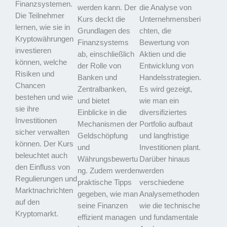
Finanzsystemen.
werden kann. Der
die Analyse von
Die Teilnehmer
Kurs deckt die
Unternehmensberi
lernen, wie sie in
Grundlagen des
chten, die
Kryptowährungen
Finanzsystems
Bewertung von
investieren
ab, einschließlich
Aktien und die
können, welche
der Rolle von
Entwicklung von
Risiken und
Banken und
Handelsstrategien.
Chancen
Zentralbanken,
Es wird gezeigt,
bestehen und wie
und bietet
wie man ein
sie ihre
Einblicke in die
diversifiziertes
Investitionen
Mechanismen der
Portfolio aufbaut
sicher verwalten
Geldschöpfung
und langfristige
können. Der Kurs
und
Investitionen plant.
beleuchtet auch
Währungsbewertu
Darüber hinaus
den Einfluss von
ng. Zudem werden
werden
Regulierungen und
praktische Tipps
verschiedene
Marktnachrichten
gegeben, wie man
Analysemethoden
auf den
seine Finanzen
wie die technische
Kryptomarkt.
effizient managen
und fundamentale