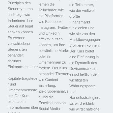
Prinzipien des
lernen die
die Teilnehmer,
Steuersystems
Teilnehmer, wie
wie der weltweit
und zeigt, wie
sie Plattformen
größte
Teilnehmer ihre
wie Facebook,
Finanzmarkt
Steuerlast legal
Instagram, Twitter
funktioniert und
senken können.
und LinkedIn
wie sie von den
Es werden
effektiv nutzen
Marktbewegungen
verschiedene
können, um ihre
profitieren können.
Steuerarten
persönliche Marke
Der Kurs bietet
behandelt,
oder ihr
eine Einführung in
darunter
Unternehmen zu
die Dynamik des
Einkommensteuer
fördern. Der Kurs
Devisenmarktes,
,
behandelt Themen
einschließlich der
Kapitalertragsteue
wie Content-
wichtigsten
r und
Erstellung,
Währungspaare
Unternehmensste
Zielgruppenanalys
und
uer. Der Kurs
e und die
Handelsstrategien.
bietet auch
Entwicklung von
Es wird erklärt,
Informationen über
Social Media-
wie wirtschaftliche