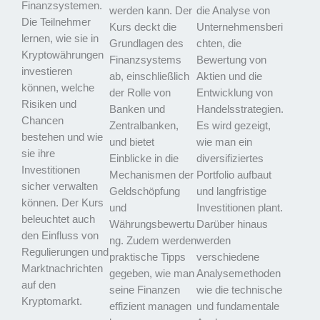
Finanzsystemen.
werden kann. Der
die Analyse von
Die Teilnehmer
Kurs deckt die
Unternehmensberi
lernen, wie sie in
Grundlagen des
chten, die
Kryptowährungen
Finanzsystems
Bewertung von
investieren
ab, einschließlich
Aktien und die
können, welche
der Rolle von
Entwicklung von
Risiken und
Banken und
Handelsstrategien.
Chancen
Zentralbanken,
Es wird gezeigt,
bestehen und wie
und bietet
wie man ein
sie ihre
Einblicke in die
diversifiziertes
Investitionen
Mechanismen der
Portfolio aufbaut
sicher verwalten
Geldschöpfung
und langfristige
können. Der Kurs
und
Investitionen plant.
beleuchtet auch
Währungsbewertu
Darüber hinaus
den Einfluss von
ng. Zudem werden
werden
Regulierungen und
praktische Tipps
verschiedene
Marktnachrichten
gegeben, wie man
Analysemethoden
auf den
seine Finanzen
wie die technische
Kryptomarkt.
effizient managen
und fundamentale