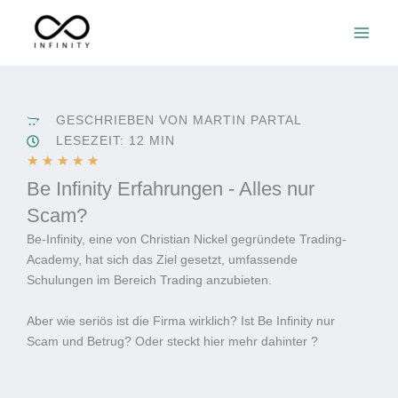
Zum
Inhalt
springen
GESCHRIEBEN VON MARTIN PARTAL
LESEZEIT: 12 MIN
B
★
★
★
★
★
e
Be Infinity Erfahrungen - Alles nur
w
Scam?
e
Be-Infinity, eine von Christian Nickel gegründete Trading-
r
Academy, hat sich das Ziel gesetzt, umfassende
t
Schulungen im Bereich Trading anzubieten.
e
t
Aber wie seriös ist die Firma wirklich? Ist Be Infinity nur
m
Scam und Betrug? Oder steckt hier mehr dahinter ?
i
t
5