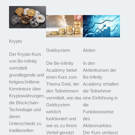
Krypto
Geldsystem
Aktien
Der Krypto-Kurs
von Be-Infinity
Die Be-Infinity
In den
vermittelt
Academy bietet
Aktienkursen der
grundlegende und
einen Kurs zum
Be-Infinity
fortgeschrittene
Thema Geld, der
Academy erhalten
Kenntnisse über
den Teilnehmern
die Teilnehmer
Kryptowährungen,
vermittelt, wie das
eine Einführung in
die Blockchain-
Geldsystem
die
Technologie und
wirklich
Funktionsweise
deren
funktioniert und
des
Unterschiede zu
wie es zu ihrem
Aktienmarktes.
traditionellen
Vorteil genutzt
Der Kurs umfasst