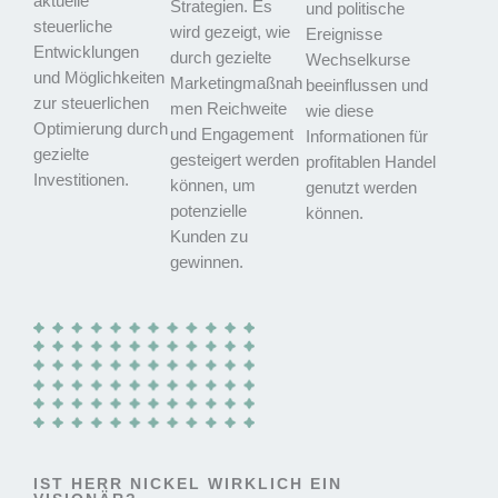
aktuelle
Strategien. Es
und politische
steuerliche
wird gezeigt, wie
Ereignisse
Entwicklungen
durch gezielte
Wechselkurse
und Möglichkeiten
Marketingmaßnah
beeinflussen und
zur steuerlichen
men Reichweite
wie diese
Optimierung durch
und Engagement
Informationen für
gezielte
gesteigert werden
profitablen Handel
Investitionen.
können, um
genutzt werden
potenzielle
können.
Kunden zu
gewinnen.
IST HERR NICKEL WIRKLICH EIN