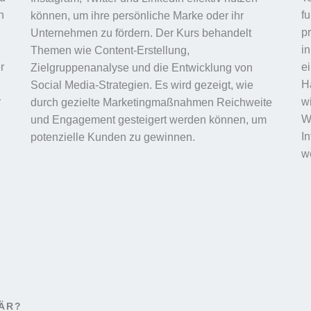
n
f
können, um ihre persönliche Marke oder ihr
p
Unternehmen zu fördern. Der Kurs behandelt
i
Themen wie Content-Erstellung,
r
e
Zielgruppenanalyse und die Entwicklung von
Ha
Social Media-Strategien. Es wird gezeigt, wie
r
wi
durch gezielte Marketingmaßnahmen Reichweite
W
und Engagement gesteigert werden können, um
I
potenzielle Kunden zu gewinnen.
w
NÄR?