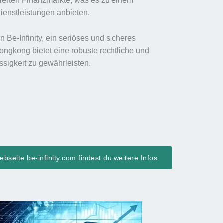
ulierten Finanzmärkte, was es zu einem
Dienstleistungen anbieten.
 Be-Infinity, ein seriöses und sicheres
ongkong bietet eine robuste rechtliche und
ässigkeit zu gewährleisten.
bseite be-infinity.com findest du weitere Infos