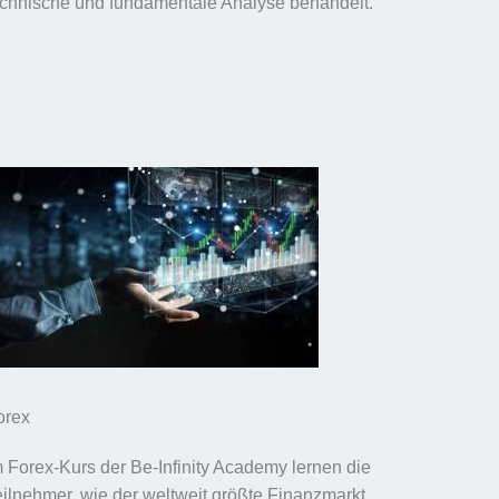
echnische und fundamentale Analyse behandelt.
orex
m Forex-Kurs der Be-Infinity Academy lernen die
eilnehmer, wie der weltweit größte Finanzmarkt