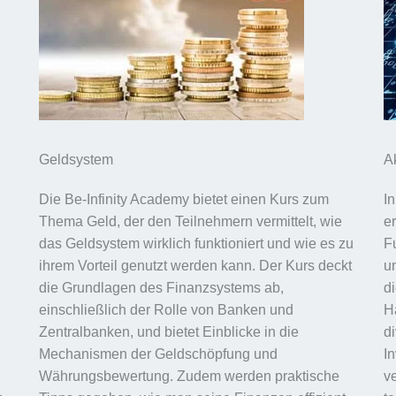
Geldsystem
A
Die Be-Infinity Academy bietet einen Kurs zum
I
Thema Geld, der den Teilnehmern vermittelt, wie
e
das Geldsystem wirklich funktioniert und wie es zu
F
ihrem Vorteil genutzt werden kann. Der Kurs deckt
u
die Grundlagen des Finanzsystems ab,
d
einschließlich der Rolle von Banken und
H
Zentralbanken, und bietet Einblicke in die
di
Mechanismen der Geldschöpfung und
I
Währungsbewertung. Zudem werden praktische
v