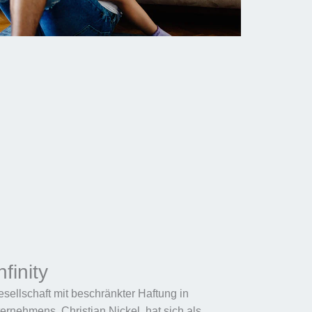
finity
esellschaft mit beschränkter Haftung in
rnehmens, Christian Nickel, hat sich als