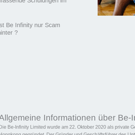
umfassende Schulungen im
Ist Be Infinity nur Scam
inter ?
Allgemeine Informationen über Be-In
Die Be-Infinity Limited wurde am 22. Oktober 2020 als private G
Hongkong gegründet. Der Gründer und Geschäftsführer des Unte