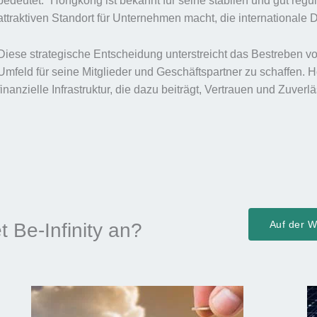
bedeutet.“ Hongkong ist bekannt für seine stabilen und gut reg
attraktiven Standort für Unternehmen macht, die internationale 
Diese strategische Entscheidung unterstreicht das Bestreben von
Umfeld für seine Mitglieder und Geschäftspartner zu schaffen. H
finanzielle Infrastruktur, die dazu beiträgt, Vertrauen und Zuverl
Auf der We
t Be-Infinity an?