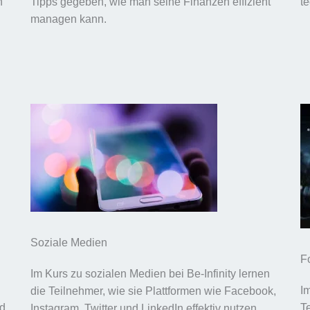
n
Tipps gegeben, wie man seine Finanzen effizient
t
managen kann.
Soziale Medien
F
Im Kurs zu sozialen Medien bei Be-Infinity lernen
I
die Teilnehmer, wie sie Plattformen wie Facebook,
nd
T
Instagram, Twitter und LinkedIn effektiv nutzen