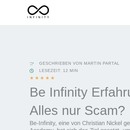
Zum
Inhalt
springen
GESCHRIEBEN VON MARTIN PARTAL
LESEZEIT: 12 MIN
B
★
★
★
★
★
e
Be Infinity Erfah
w
e
Alles nur Scam?
r
t
e
Be-Infinity, eine von Christian Nickel 
t