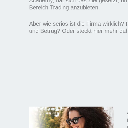
Academy, hat sich das Ziel gesetzt, 
m
Bereich Trading anzubieten.
i
t
Aber wie seriös ist die Firma wirklich? 
5
und Betrug? Oder steckt hier mehr dah
v
o
n
5