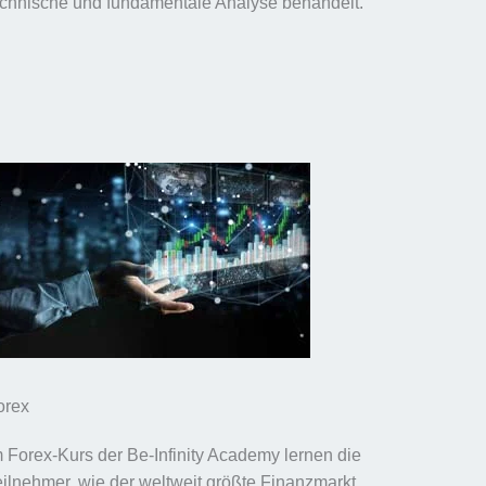
echnische und fundamentale Analyse behandelt.
orex
m Forex-Kurs der Be-Infinity Academy lernen die
eilnehmer, wie der weltweit größte Finanzmarkt