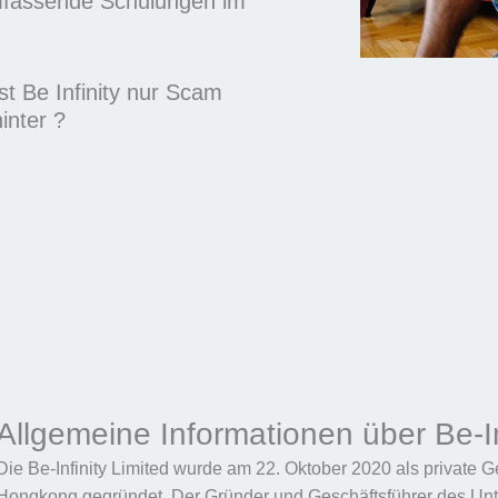
umfassende Schulungen im
Ist Be Infinity nur Scam
inter ?
Allgemeine Informationen über Be-In
Die Be-Infinity Limited wurde am 22. Oktober 2020 als private G
Hongkong gegründet. Der Gründer und Geschäftsführer des Unte