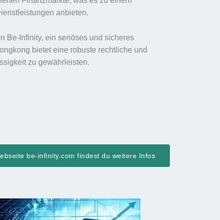
ulierten Finanzmärkte, was es zu einem
Dienstleistungen anbieten.
 Be-Infinity, ein seriöses und sicheres
ongkong bietet eine robuste rechtliche und
ässigkeit zu gewährleisten.
bseite be-infinity.com findest du weitere Infos