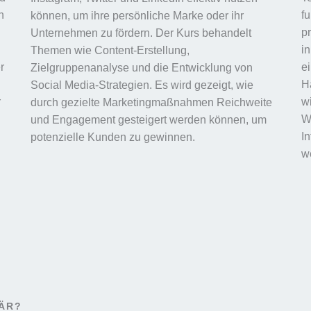
n
f
können, um ihre persönliche Marke oder ihr
p
Unternehmen zu fördern. Der Kurs behandelt
i
Themen wie Content-Erstellung,
r
e
Zielgruppenanalyse und die Entwicklung von
Ha
Social Media-Strategien. Es wird gezeigt, wie
r
wi
durch gezielte Marketingmaßnahmen Reichweite
W
und Engagement gesteigert werden können, um
I
potenzielle Kunden zu gewinnen.
w
NÄR?