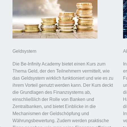
Geldsystem
A
Die Be-Infinity Academy bietet einen Kurs zum
I
Thema Geld, der den Teilnehmern vermittelt, wie
e
das Geldsystem wirklich funktioniert und wie es zu
F
ihrem Vorteil genutzt werden kann. Der Kurs deckt
u
die Grundlagen des Finanzsystems ab,
d
einschließlich der Rolle von Banken und
H
Zentralbanken, und bietet Einblicke in die
di
Mechanismen der Geldschöpfung und
I
Währungsbewertung. Zudem werden praktische
v