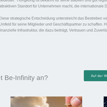
bedeutet.“ Hongkong ist bekannt für seine stabilen und gut reg
attraktiven Standort für Unternehmen macht, die internationale 
Diese strategische Entscheidung unterstreicht das Bestreben von
Umfeld für seine Mitglieder und Geschäftspartner zu schaffen. H
finanzielle Infrastruktur, die dazu beiträgt, Vertrauen und Zuverl
Auf der We
t Be-Infinity an?