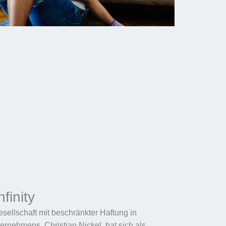
finity
esellschaft mit beschränkter Haftung in
rnehmens, Christian Nickel, hat sich als