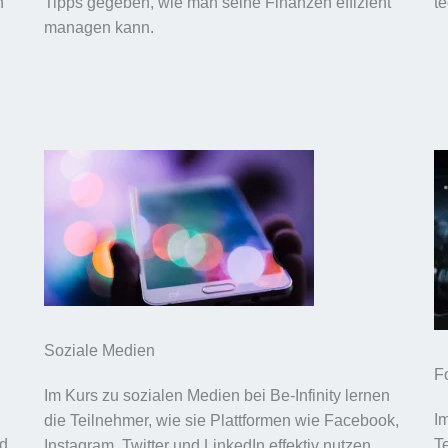
n
Tipps gegeben, wie man seine Finanzen effizient
t
managen kann.
Soziale Medien
F
Im Kurs zu sozialen Medien bei Be-Infinity lernen
I
die Teilnehmer, wie sie Plattformen wie Facebook,
nd
T
Instagram, Twitter und LinkedIn effektiv nutzen