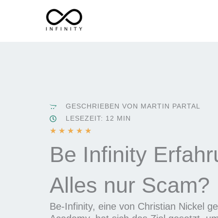
Zum
Inhalt
springen
GESCHRIEBEN VON MARTIN PARTAL
LESEZEIT: 12 MIN
B
★
★
★
★
★
e
Be Infinity Erfah
w
e
Alles nur Scam?
r
t
e
Be-Infinity, eine von Christian Nickel 
t