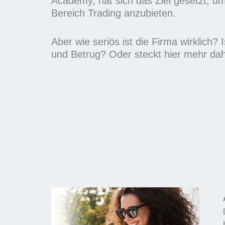
Academy, hat sich das Ziel gesetzt, 
m
Bereich Trading anzubieten.
i
t
Aber wie seriös ist die Firma wirklich? 
5
und Betrug? Oder steckt hier mehr dah
v
o
n
5