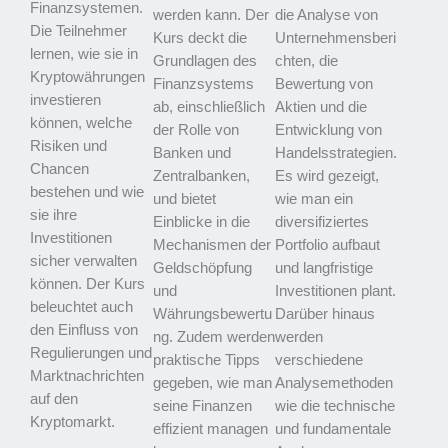
Finanzsystemen.
werden kann. Der
die Analyse von
Die Teilnehmer
Kurs deckt die
Unternehmensberi
lernen, wie sie in
Grundlagen des
chten, die
Kryptowährungen
Finanzsystems
Bewertung von
investieren
ab, einschließlich
Aktien und die
können, welche
der Rolle von
Entwicklung von
Risiken und
Banken und
Handelsstrategien.
Chancen
Zentralbanken,
Es wird gezeigt,
bestehen und wie
und bietet
wie man ein
sie ihre
Einblicke in die
diversifiziertes
Investitionen
Mechanismen der
Portfolio aufbaut
sicher verwalten
Geldschöpfung
und langfristige
können. Der Kurs
und
Investitionen plant.
beleuchtet auch
Währungsbewertu
Darüber hinaus
den Einfluss von
ng. Zudem werden
werden
Regulierungen und
praktische Tipps
verschiedene
Marktnachrichten
gegeben, wie man
Analysemethoden
auf den
seine Finanzen
wie die technische
Kryptomarkt.
effizient managen
und fundamentale