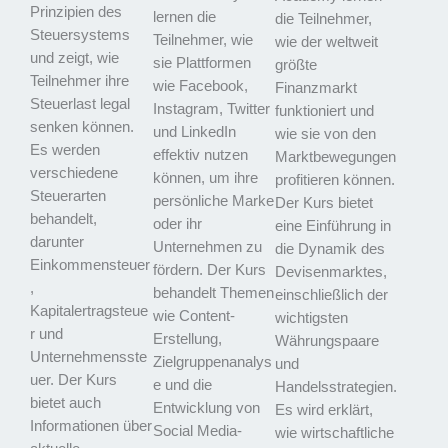
Prinzipien des
lernen die
die Teilnehmer,
Steuersystems
Teilnehmer, wie
wie der weltweit
und zeigt, wie
sie Plattformen
größte
Teilnehmer ihre
wie Facebook,
Finanzmarkt
Steuerlast legal
Instagram, Twitter
funktioniert und
senken können.
und LinkedIn
wie sie von den
Es werden
effektiv nutzen
Marktbewegungen
verschiedene
können, um ihre
profitieren können.
Steuerarten
persönliche Marke
Der Kurs bietet
behandelt,
oder ihr
eine Einführung in
darunter
Unternehmen zu
die Dynamik des
Einkommensteuer
fördern. Der Kurs
Devisenmarktes,
,
behandelt Themen
einschließlich der
Kapitalertragsteue
wie Content-
wichtigsten
r und
Erstellung,
Währungspaare
Unternehmensste
Zielgruppenanalys
und
uer. Der Kurs
e und die
Handelsstrategien.
bietet auch
Entwicklung von
Es wird erklärt,
Informationen über
Social Media-
wie wirtschaftliche