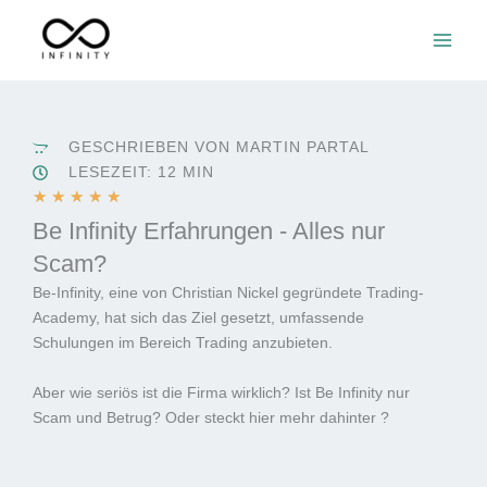
Zum
Inhalt
springen
GESCHRIEBEN VON MARTIN PARTAL
LESEZEIT: 12 MIN
B
★
★
★
★
★
e
Be Infinity Erfahrungen - Alles nur
w
Scam?
e
Be-Infinity, eine von Christian Nickel gegründete Trading-
r
Academy, hat sich das Ziel gesetzt, umfassende
t
Schulungen im Bereich Trading anzubieten.
e
t
Aber wie seriös ist die Firma wirklich? Ist Be Infinity nur
m
Scam und Betrug? Oder steckt hier mehr dahinter ?
i
t
5