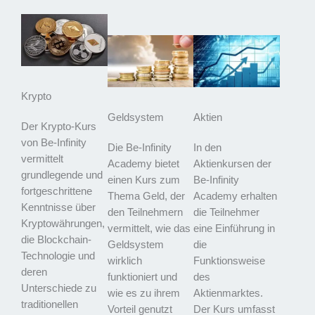
Krypto
Geldsystem
Aktien
Der Krypto-Kurs
von Be-Infinity
Die Be-Infinity
In den
vermittelt
Academy bietet
Aktienkursen der
grundlegende und
einen Kurs zum
Be-Infinity
fortgeschrittene
Thema Geld, der
Academy erhalten
Kenntnisse über
den Teilnehmern
die Teilnehmer
Kryptowährungen,
vermittelt, wie das
eine Einführung in
die Blockchain-
Geldsystem
die
Technologie und
wirklich
Funktionsweise
deren
funktioniert und
des
Unterschiede zu
wie es zu ihrem
Aktienmarktes.
traditionellen
Vorteil genutzt
Der Kurs umfasst