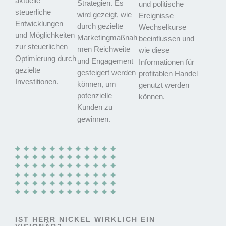
aktuelle
Strategien. Es
und politische
steuerliche
wird gezeigt, wie
Ereignisse
Entwicklungen
durch gezielte
Wechselkurse
und Möglichkeiten
Marketingmaßnah
beeinflussen und
zur steuerlichen
men Reichweite
wie diese
Optimierung durch
und Engagement
Informationen für
gezielte
gesteigert werden
profitablen Handel
Investitionen.
können, um
genutzt werden
potenzielle
können.
Kunden zu
gewinnen.
IST HERR NICKEL WIRKLICH EIN