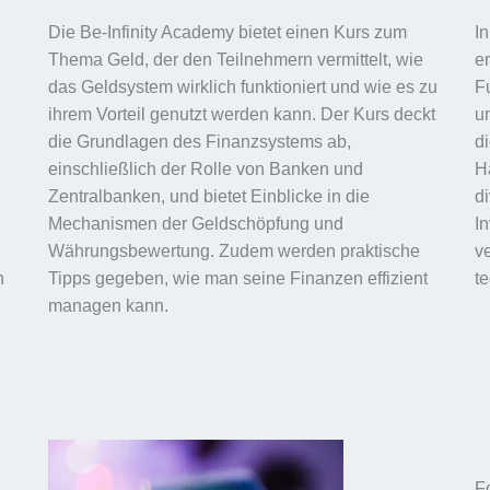
Die Be-Infinity Academy bietet einen Kurs zum
I
Thema Geld, der den Teilnehmern vermittelt, wie
e
das Geldsystem wirklich funktioniert und wie es zu
F
ihrem Vorteil genutzt werden kann. Der Kurs deckt
u
die Grundlagen des Finanzsystems ab,
d
einschließlich der Rolle von Banken und
H
Zentralbanken, und bietet Einblicke in die
di
Mechanismen der Geldschöpfung und
I
Währungsbewertung. Zudem werden praktische
v
n
Tipps gegeben, wie man seine Finanzen effizient
t
managen kann.
F