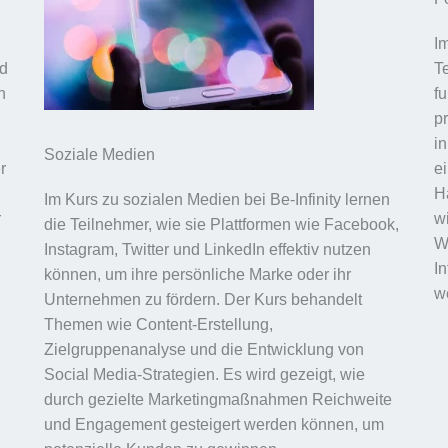
I
nd
T
n
f
p
i
Soziale Medien
r
e
Ha
Im Kurs zu sozialen Medien bei Be-Infinity lernen
r
wi
die Teilnehmer, wie sie Plattformen wie Facebook,
W
Instagram, Twitter und LinkedIn effektiv nutzen
I
können, um ihre persönliche Marke oder ihr
w
Unternehmen zu fördern. Der Kurs behandelt
Themen wie Content-Erstellung,
Zielgruppenanalyse und die Entwicklung von
Social Media-Strategien. Es wird gezeigt, wie
durch gezielte Marketingmaßnahmen Reichweite
und Engagement gesteigert werden können, um