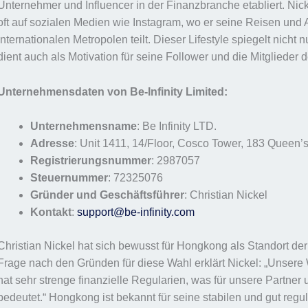
Unternehmer und Influencer in der Finanzbranche etabliert. Nick
oft auf sozialen Medien wie Instagram, wo er seine Reisen und 
internationalen Metropolen teilt. Dieser Lifestyle spiegelt nicht
dient auch als Motivation für seine Follower und die Mitglieder 
Unternehmensdaten von Be-Infinity Limited:
Unternehmensname
: Be Infinity LTD.
Adresse
: Unit 1411, 14/Floor, Cosco Tower, 183 Quee
Registrierungsnummer
: 2987057
Steuernummer
: 72325076
Gründer und Geschäftsführer
: Christian Nickel
Kontakt
:
support@be-infinity.com
Christian Nickel hat sich bewusst für Hongkong als Standort der 
Frage nach den Gründen für diese Wahl erklärt Nickel: „Unsere 
hat sehr strenge finanzielle Regularien, was für unsere Partne
bedeutet.“ Hongkong ist bekannt für seine stabilen und gut reg