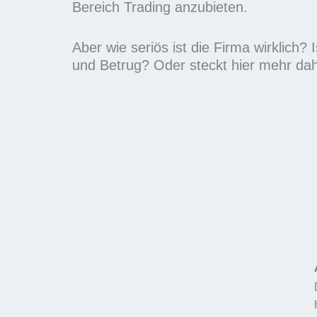
m
Bereich Trading anzubieten.
i
t
Aber wie seriös ist die Firma wirklich? 
5
und Betrug? Oder steckt hier mehr dah
v
o
n
5