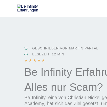
Zum
Inhalt
springen
GESCHRIEBEN VON MARTIN PARTAL
LESEZEIT: 12 MIN
B
★
★
★
★
★
e
Be Infinity Erfah
w
e
Alles nur Scam?
r
t
e
Be-Infinity, eine von Christian Nickel 
t
Academy, hat sich das Ziel gesetzt, 