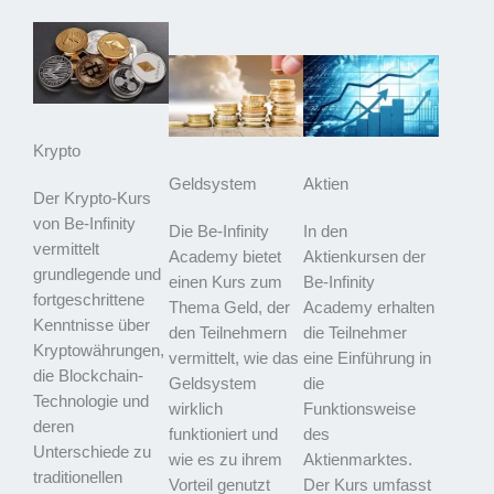
Krypto
Geldsystem
Aktien
Der Krypto-Kurs
von Be-Infinity
Die Be-Infinity
In den
vermittelt
Academy bietet
Aktienkursen der
grundlegende und
einen Kurs zum
Be-Infinity
fortgeschrittene
Thema Geld, der
Academy erhalten
Kenntnisse über
den Teilnehmern
die Teilnehmer
Kryptowährungen,
vermittelt, wie das
eine Einführung in
die Blockchain-
Geldsystem
die
Technologie und
wirklich
Funktionsweise
deren
funktioniert und
des
Unterschiede zu
wie es zu ihrem
Aktienmarktes.
traditionellen
Vorteil genutzt
Der Kurs umfasst