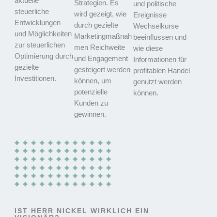
aktuelle
Strategien. Es
und politische
steuerliche
wird gezeigt, wie
Ereignisse
Entwicklungen
durch gezielte
Wechselkurse
und Möglichkeiten
Marketingmaßnah
beeinflussen und
zur steuerlichen
men Reichweite
wie diese
Optimierung durch
und Engagement
Informationen für
gezielte
gesteigert werden
profitablen Handel
Investitionen.
können, um
genutzt werden
potenzielle
können.
Kunden zu
gewinnen.
IST HERR NICKEL WIRKLICH EIN