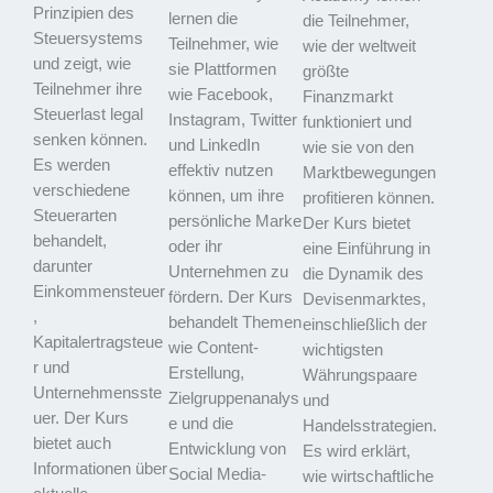
Prinzipien des
lernen die
die Teilnehmer,
Steuersystems
Teilnehmer, wie
wie der weltweit
und zeigt, wie
sie Plattformen
größte
Teilnehmer ihre
wie Facebook,
Finanzmarkt
Steuerlast legal
Instagram, Twitter
funktioniert und
senken können.
und LinkedIn
wie sie von den
Es werden
effektiv nutzen
Marktbewegungen
verschiedene
können, um ihre
profitieren können.
Steuerarten
persönliche Marke
Der Kurs bietet
behandelt,
oder ihr
eine Einführung in
darunter
Unternehmen zu
die Dynamik des
Einkommensteuer
fördern. Der Kurs
Devisenmarktes,
,
behandelt Themen
einschließlich der
Kapitalertragsteue
wie Content-
wichtigsten
r und
Erstellung,
Währungspaare
Unternehmensste
Zielgruppenanalys
und
uer. Der Kurs
e und die
Handelsstrategien.
bietet auch
Entwicklung von
Es wird erklärt,
Informationen über
Social Media-
wie wirtschaftliche