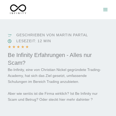
Zum
Inhalt
springen
GESCHRIEBEN VON MARTIN PARTAL
LESEZEIT: 12 MIN
B
★
★
★
★
★
e
Be Infinity Erfahrungen - Alles nur
w
Scam?
e
Be-Infinity, eine von Christian Nickel gegründete Trading-
r
Academy, hat sich das Ziel gesetzt, umfassende
t
Schulungen im Bereich Trading anzubieten.
e
t
Aber wie seriös ist die Firma wirklich? Ist Be Infinity nur
m
Scam und Betrug? Oder steckt hier mehr dahinter ?
i
t
5