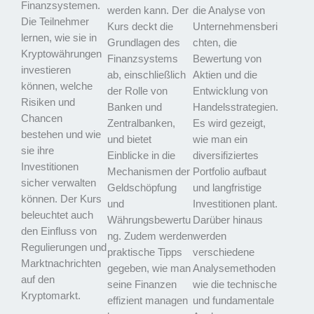
Finanzsystemen.
werden kann. Der
die Analyse von
Die Teilnehmer
Kurs deckt die
Unternehmensberi
lernen, wie sie in
Grundlagen des
chten, die
Kryptowährungen
Finanzsystems
Bewertung von
investieren
ab, einschließlich
Aktien und die
können, welche
der Rolle von
Entwicklung von
Risiken und
Banken und
Handelsstrategien.
Chancen
Zentralbanken,
Es wird gezeigt,
bestehen und wie
und bietet
wie man ein
sie ihre
Einblicke in die
diversifiziertes
Investitionen
Mechanismen der
Portfolio aufbaut
sicher verwalten
Geldschöpfung
und langfristige
können. Der Kurs
und
Investitionen plant.
beleuchtet auch
Währungsbewertu
Darüber hinaus
den Einfluss von
ng. Zudem werden
werden
Regulierungen und
praktische Tipps
verschiedene
Marktnachrichten
gegeben, wie man
Analysemethoden
auf den
seine Finanzen
wie die technische
Kryptomarkt.
effizient managen
und fundamentale