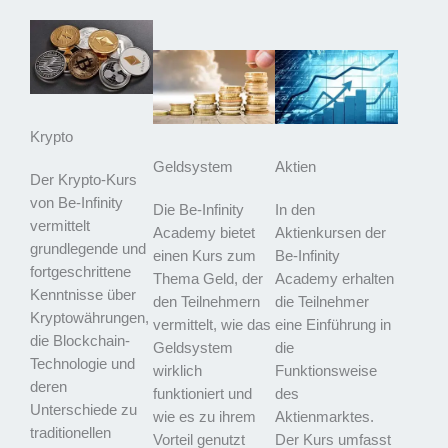
Krypto
Geldsystem
Aktien
Der Krypto-Kurs
von Be-Infinity
Die Be-Infinity
In den
vermittelt
Academy bietet
Aktienkursen der
grundlegende und
einen Kurs zum
Be-Infinity
fortgeschrittene
Thema Geld, der
Academy erhalten
Kenntnisse über
den Teilnehmern
die Teilnehmer
Kryptowährungen,
vermittelt, wie das
eine Einführung in
die Blockchain-
Geldsystem
die
Technologie und
wirklich
Funktionsweise
deren
funktioniert und
des
Unterschiede zu
wie es zu ihrem
Aktienmarktes.
traditionellen
Vorteil genutzt
Der Kurs umfasst