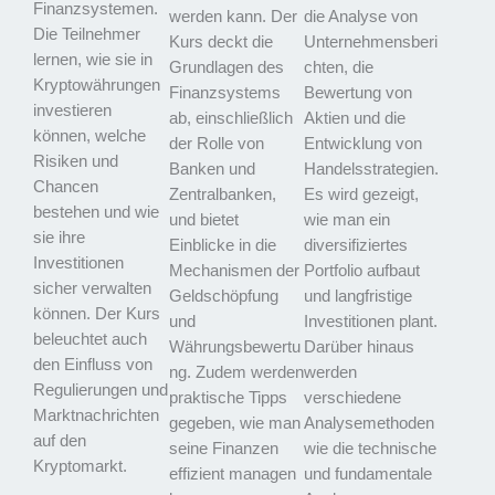
Finanzsystemen.
werden kann. Der
die Analyse von
Die Teilnehmer
Kurs deckt die
Unternehmensberi
lernen, wie sie in
Grundlagen des
chten, die
Kryptowährungen
Finanzsystems
Bewertung von
investieren
ab, einschließlich
Aktien und die
können, welche
der Rolle von
Entwicklung von
Risiken und
Banken und
Handelsstrategien.
Chancen
Zentralbanken,
Es wird gezeigt,
bestehen und wie
und bietet
wie man ein
sie ihre
Einblicke in die
diversifiziertes
Investitionen
Mechanismen der
Portfolio aufbaut
sicher verwalten
Geldschöpfung
und langfristige
können. Der Kurs
und
Investitionen plant.
beleuchtet auch
Währungsbewertu
Darüber hinaus
den Einfluss von
ng. Zudem werden
werden
Regulierungen und
praktische Tipps
verschiedene
Marktnachrichten
gegeben, wie man
Analysemethoden
auf den
seine Finanzen
wie die technische
Kryptomarkt.
effizient managen
und fundamentale