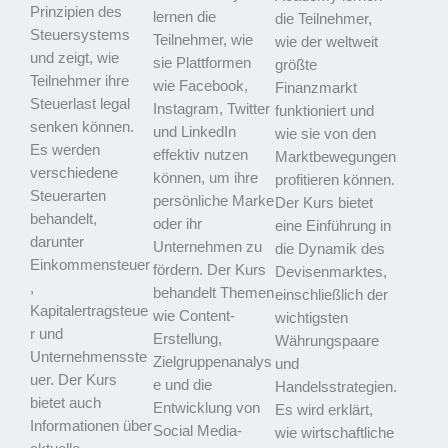
Prinzipien des
lernen die
die Teilnehmer,
Steuersystems
Teilnehmer, wie
wie der weltweit
und zeigt, wie
sie Plattformen
größte
Teilnehmer ihre
wie Facebook,
Finanzmarkt
Steuerlast legal
Instagram, Twitter
funktioniert und
senken können.
und LinkedIn
wie sie von den
Es werden
effektiv nutzen
Marktbewegungen
verschiedene
können, um ihre
profitieren können.
Steuerarten
persönliche Marke
Der Kurs bietet
behandelt,
oder ihr
eine Einführung in
darunter
Unternehmen zu
die Dynamik des
Einkommensteuer
fördern. Der Kurs
Devisenmarktes,
,
behandelt Themen
einschließlich der
Kapitalertragsteue
wie Content-
wichtigsten
r und
Erstellung,
Währungspaare
Unternehmensste
Zielgruppenanalys
und
uer. Der Kurs
e und die
Handelsstrategien.
bietet auch
Entwicklung von
Es wird erklärt,
Informationen über
Social Media-
wie wirtschaftliche