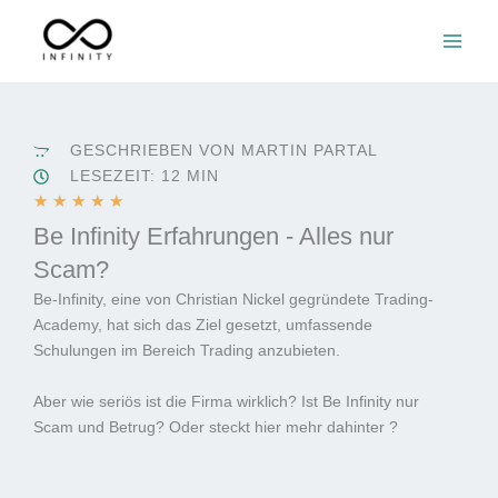
Zum
Inhalt
springen
GESCHRIEBEN VON MARTIN PARTAL
LESEZEIT: 12 MIN
B
★
★
★
★
★
e
Be Infinity Erfahrungen - Alles nur
w
Scam?
e
Be-Infinity, eine von Christian Nickel gegründete Trading-
r
Academy, hat sich das Ziel gesetzt, umfassende
t
Schulungen im Bereich Trading anzubieten.
e
t
Aber wie seriös ist die Firma wirklich? Ist Be Infinity nur
m
Scam und Betrug? Oder steckt hier mehr dahinter ?
i
t
5