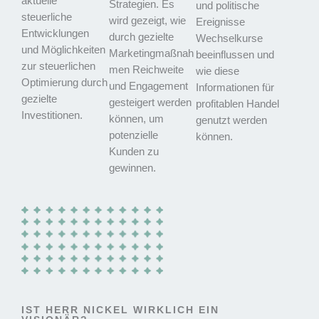
aktuelle
Strategien. Es
und politische
steuerliche
wird gezeigt, wie
Ereignisse
Entwicklungen
durch gezielte
Wechselkurse
und Möglichkeiten
Marketingmaßnah
beeinflussen und
zur steuerlichen
men Reichweite
wie diese
Optimierung durch
und Engagement
Informationen für
gezielte
gesteigert werden
profitablen Handel
Investitionen.
können, um
genutzt werden
potenzielle
können.
Kunden zu
gewinnen.
IST HERR NICKEL WIRKLICH EIN