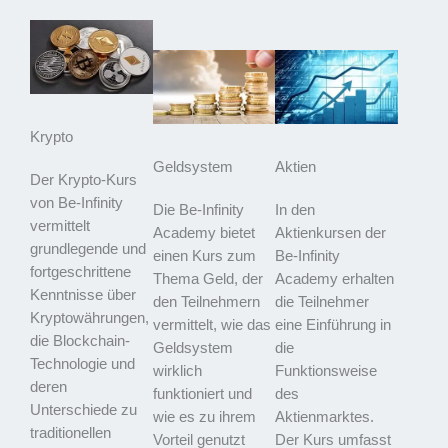
Krypto
Geldsystem
Aktien
Der Krypto-Kurs
von Be-Infinity
Die Be-Infinity
In den
vermittelt
Academy bietet
Aktienkursen der
grundlegende und
einen Kurs zum
Be-Infinity
fortgeschrittene
Thema Geld, der
Academy erhalten
Kenntnisse über
den Teilnehmern
die Teilnehmer
Kryptowährungen,
vermittelt, wie das
eine Einführung in
die Blockchain-
Geldsystem
die
Technologie und
wirklich
Funktionsweise
deren
funktioniert und
des
Unterschiede zu
wie es zu ihrem
Aktienmarktes.
traditionellen
Vorteil genutzt
Der Kurs umfasst