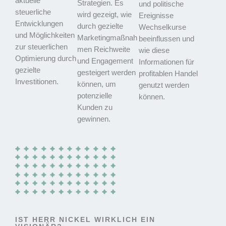
aktuelle
Strategien. Es
und politische
steuerliche
wird gezeigt, wie
Ereignisse
Entwicklungen
durch gezielte
Wechselkurse
und Möglichkeiten
Marketingmaßnah
beeinflussen und
zur steuerlichen
men Reichweite
wie diese
Optimierung durch
und Engagement
Informationen für
gezielte
gesteigert werden
profitablen Handel
Investitionen.
können, um
genutzt werden
potenzielle
können.
Kunden zu
gewinnen.
IST HERR NICKEL WIRKLICH EIN