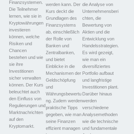
Finanzsystemen.
werden kann. Der
die Analyse von
Die Teilnehmer
Kurs deckt die
Unternehmensberi
lernen, wie sie in
Grundlagen des
chten, die
Kryptowährungen
Finanzsystems
Bewertung von
investieren
ab, einschließlich
Aktien und die
können, welche
der Rolle von
Entwicklung von
Risiken und
Banken und
Handelsstrategien.
Chancen
Zentralbanken,
Es wird gezeigt,
bestehen und wie
und bietet
wie man ein
sie ihre
Einblicke in die
diversifiziertes
Investitionen
Mechanismen der
Portfolio aufbaut
sicher verwalten
Geldschöpfung
und langfristige
können. Der Kurs
und
Investitionen plant.
beleuchtet auch
Währungsbewertu
Darüber hinaus
den Einfluss von
ng. Zudem werden
werden
Regulierungen und
praktische Tipps
verschiedene
Marktnachrichten
gegeben, wie man
Analysemethoden
auf den
seine Finanzen
wie die technische
Kryptomarkt.
effizient managen
und fundamentale