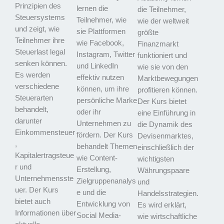
Prinzipien des
lernen die
die Teilnehmer,
Steuersystems
Teilnehmer, wie
wie der weltweit
und zeigt, wie
sie Plattformen
größte
Teilnehmer ihre
wie Facebook,
Finanzmarkt
Steuerlast legal
Instagram, Twitter
funktioniert und
senken können.
und LinkedIn
wie sie von den
Es werden
effektiv nutzen
Marktbewegungen
verschiedene
können, um ihre
profitieren können.
Steuerarten
persönliche Marke
Der Kurs bietet
behandelt,
oder ihr
eine Einführung in
darunter
Unternehmen zu
die Dynamik des
Einkommensteuer
fördern. Der Kurs
Devisenmarktes,
,
behandelt Themen
einschließlich der
Kapitalertragsteue
wie Content-
wichtigsten
r und
Erstellung,
Währungspaare
Unternehmensste
Zielgruppenanalys
und
uer. Der Kurs
e und die
Handelsstrategien.
bietet auch
Entwicklung von
Es wird erklärt,
Informationen über
Social Media-
wie wirtschaftliche