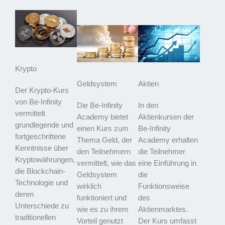
Krypto
Geldsystem
Aktien
Der Krypto-Kurs
von Be-Infinity
Die Be-Infinity
In den
vermittelt
Academy bietet
Aktienkursen der
grundlegende und
einen Kurs zum
Be-Infinity
fortgeschrittene
Thema Geld, der
Academy erhalten
Kenntnisse über
den Teilnehmern
die Teilnehmer
Kryptowährungen,
vermittelt, wie das
eine Einführung in
die Blockchain-
Geldsystem
die
Technologie und
wirklich
Funktionsweise
deren
funktioniert und
des
Unterschiede zu
wie es zu ihrem
Aktienmarktes.
traditionellen
Vorteil genutzt
Der Kurs umfasst