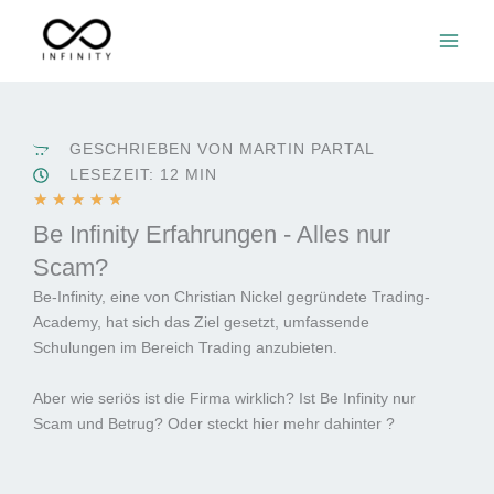
Zum
Inhalt
springen
GESCHRIEBEN VON MARTIN PARTAL
LESEZEIT: 12 MIN
B
★
★
★
★
★
e
Be Infinity Erfahrungen - Alles nur
w
Scam?
e
Be-Infinity, eine von Christian Nickel gegründete Trading-
r
Academy, hat sich das Ziel gesetzt, umfassende
t
Schulungen im Bereich Trading anzubieten.
e
t
Aber wie seriös ist die Firma wirklich? Ist Be Infinity nur
m
Scam und Betrug? Oder steckt hier mehr dahinter ?
i
t
5