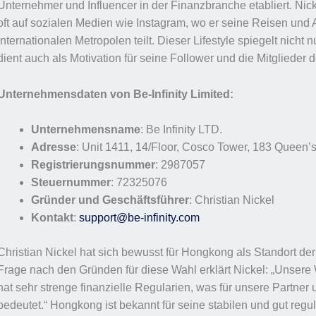
Unternehmer und Influencer in der Finanzbranche etabliert. Nick
oft auf sozialen Medien wie Instagram, wo er seine Reisen und 
internationalen Metropolen teilt. Dieser Lifestyle spiegelt nicht
dient auch als Motivation für seine Follower und die Mitglieder 
Unternehmensdaten von Be-Infinity Limited:
Unternehmensname
: Be Infinity LTD.
Adresse
: Unit 1411, 14/Floor, Cosco Tower, 183 Quee
Registrierungsnummer
: 2987057
Steuernummer
: 72325076
Gründer und Geschäftsführer
: Christian Nickel
Kontakt
:
support@be-infinity.com
Christian Nickel hat sich bewusst für Hongkong als Standort der 
Frage nach den Gründen für diese Wahl erklärt Nickel: „Unsere 
hat sehr strenge finanzielle Regularien, was für unsere Partne
bedeutet.“ Hongkong ist bekannt für seine stabilen und gut reg