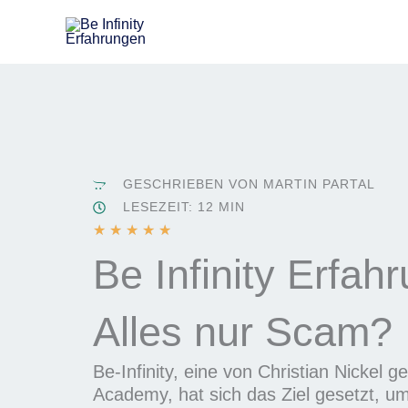
Zum
Inhalt
springen
GESCHRIEBEN VON MARTIN PARTAL
LESEZEIT: 12 MIN
B
★
★
★
★
★
e
Be Infinity Erfah
w
e
Alles nur Scam?
r
t
e
Be-Infinity, eine von Christian Nickel 
t
Academy, hat sich das Ziel gesetzt, 