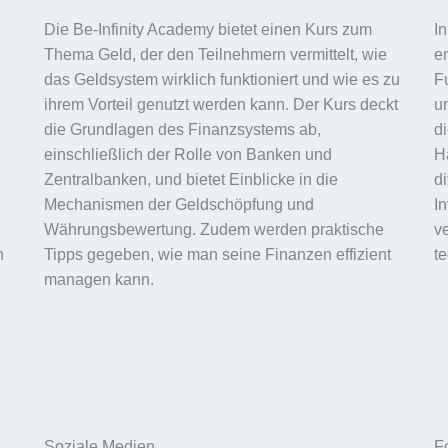
Die Be-Infinity Academy bietet einen Kurs zum
I
Thema Geld, der den Teilnehmern vermittelt, wie
e
das Geldsystem wirklich funktioniert und wie es zu
F
ihrem Vorteil genutzt werden kann. Der Kurs deckt
u
die Grundlagen des Finanzsystems ab,
d
einschließlich der Rolle von Banken und
H
Zentralbanken, und bietet Einblicke in die
di
Mechanismen der Geldschöpfung und
I
Währungsbewertung. Zudem werden praktische
v
n
Tipps gegeben, wie man seine Finanzen effizient
t
managen kann.
Soziale Medien
F