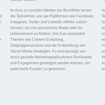
Im Kurs zu sozialen Medien bei Be-Infinity lernen
I
nd
die Teilnehmer, wie sie Plattformen wie Facebook,
T
n
Instagram, Twitter und LinkedIn effektiv nutzen
f
können, um ihre persönliche Marke oder ihr
p
Unternehmen zu fördern. Der Kurs behandelt
i
r
Themen wie Content-Erstellung,
e
Zielgruppenanalyse und die Entwicklung von
Ha
r
Social Media-Strategien. Es wird gezeigt, wie
wi
durch gezielte Marketingmaßnahmen Reichweite
W
und Engagement gesteigert werden können, um
I
potenzielle Kunden zu gewinnen.
w