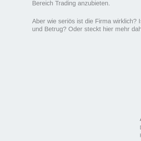
m
Bereich Trading anzubieten.
i
t
Aber wie seriös ist die Firma wirklich? 
5
und Betrug? Oder steckt hier mehr dah
v
o
n
5