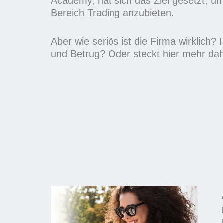
Academy, hat sich das Ziel gesetzt, 
m
Bereich Trading anzubieten.
i
t
Aber wie seriös ist die Firma wirklich? 
5
und Betrug? Oder steckt hier mehr dah
v
o
n
5