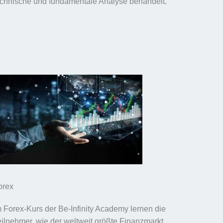
echnische und fundamentale Analyse behandelt.
orex
m Forex-Kurs der Be-Infinity Academy lernen die
eilnehmer, wie der weltweit größte Finanzmarkt