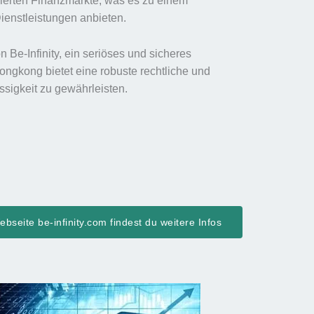
ulierten Finanzmärkte, was es zu einem
Dienstleistungen anbieten.
 Be-Infinity, ein seriöses und sicheres
ongkong bietet eine robuste rechtliche und
ässigkeit zu gewährleisten.
bseite be-infinity.com findest du weitere Infos