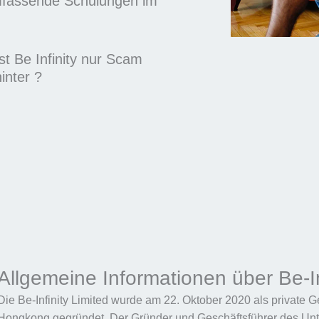
umfassende Schulungen im
Ist Be Infinity nur Scam
inter ?
Allgemeine Informationen über Be-In
Die Be-Infinity Limited wurde am 22. Oktober 2020 als private G
Hongkong gegründet. Der Gründer und Geschäftsführer des Unte