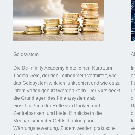
Geldsystem
A
Die Be-Infinity Academy bietet einen Kurs zum
I
Thema Geld, der den Teilnehmern vermittelt, wie
e
das Geldsystem wirklich funktioniert und wie es zu
F
ihrem Vorteil genutzt werden kann. Der Kurs deckt
u
die Grundlagen des Finanzsystems ab,
d
einschließlich der Rolle von Banken und
H
Zentralbanken, und bietet Einblicke in die
di
Mechanismen der Geldschöpfung und
I
Währungsbewertung. Zudem werden praktische
v