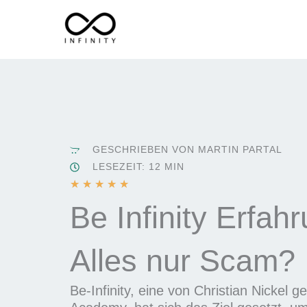
Zum
Inhalt
springen
GESCHRIEBEN VON MARTIN PARTAL
LESEZEIT: 12 MIN
B
★
★
★
★
★
e
Be Infinity Erfah
w
e
Alles nur Scam?
r
t
e
Be-Infinity, eine von Christian Nickel 
t