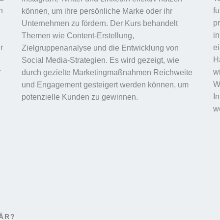
n
f
können, um ihre persönliche Marke oder ihr
p
Unternehmen zu fördern. Der Kurs behandelt
i
Themen wie Content-Erstellung,
r
e
Zielgruppenanalyse und die Entwicklung von
Ha
Social Media-Strategien. Es wird gezeigt, wie
r
wi
durch gezielte Marketingmaßnahmen Reichweite
W
und Engagement gesteigert werden können, um
I
potenzielle Kunden zu gewinnen.
w
NÄR?