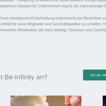
bedeutet.“ Hongkong ist bekannt für seine stabilen und gut reg
attraktiven Standort für Unternehmen macht, die internationale 
Diese strategische Entscheidung unterstreicht das Bestreben von
Umfeld für seine Mitglieder und Geschäftspartner zu schaffen. H
finanzielle Infrastruktur, die dazu beiträgt, Vertrauen und Zuverl
Auf der We
t Be-Infinity an?