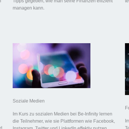
n
Tipps gegeben, wie man seine Finanzen effizient
t
managen kann.
Soziale Medien
F
Im Kurs zu sozialen Medien bei Be-Infinity lernen
I
die Teilnehmer, wie sie Plattformen wie Facebook,
nd
T
Instagram, Twitter und LinkedIn effektiv nutzen